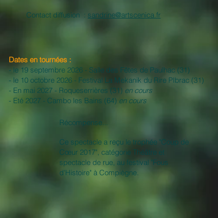
Contact diffusion :
sandrine@artscenica.fr
Dates en tournées :
- le 19 septembre 2026 - Salle des Fêtes de Paulhac (31)
- le 10 octobre 2026 - Festival La Mekanik du Rire PIbrac (31)
- En mai 2027 - Roqueserrières (31)
en cours
- Eté 2027 - Cambo les Bains (64)
en cours
Récompense...
Ce spectacle a reçu le trophée "Coup de
Cœur 2017", catégorie Théâtre et
spectacle de rue, au festival "Fous
d'Histoire" à Compiègne.