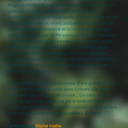
Roger de Pimpesègue et de son épouse, Pétronille. Dans
cette cité vit également Guillaume Maury, plus
communément appelé Pougnarette, parfait Cathare de son
état, attendant plus ou moins stoïquement le moment de
vérifier si l'ange emprisonné en lui ira voir Dieu en ligne
droite ou...pas. Roger de Pimpesègue fera tout, mais alors
vraiment tout pour sauver sa peau et ses intérêts tandis
que Pétronille aspire à embrasser la foi Cathare parce-
que... C'est une longue histoire. Histoire au cours de
laquelle on apprendra que Zara n'est pas qu'un magasin
de vêtements et que les mathématiques n'ont pas été
inventées à Roubaix.
Une comédie à quatre personnages d'une grande véracité
historique plongeant le public dans l'univers des faux-
semblants, des intrigues de pouvoir... Un savoureux
mélange servi admirablement par le texte de Michel
Mathe, par la mise en scène d'Eric Vanelle qui lorgne vers
le burlesque pour le plus grand bonheur du public
Une pièce de
Michel Mathe