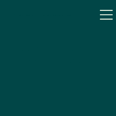
Entreprise culturelle associative
Bureau
d'accompagnement
du spectacle vivant
La jungle du
spectacle
vivant
est un
écosystème