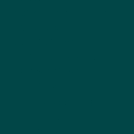
exceptionnelleme
nt fertile
où la vie est
luxuriante et qu’il
convient de
préserver.
Télécharg
ez la
plaquette