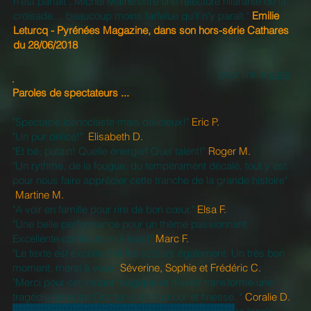
n’est parfait", Michel Mathe offre une relecture hilarante de la
croisade… beaucoup moins farfelue qu’il n’y paraît."
Emilie
Leturcq - Pyrénées Magazine, dans son hors-série Cathares
du 28/06/2018
pour lire la
suite
Paroles de spectateurs ...
"Spectacle iconoclaste mais délicieux!"
Eric P.
"Un pur délice!"
Elisabeth D.
"Et bé, putain! Quelle énergie! Quel talent!"
Roger M.
"Un rythme, de la fougue, du tempérament décalé, tout y est
pour nous faire apprécier cette tranche de la grande histoire"
Martine M.
"A voir en famille pour rire de bon cœur."
Elsa F.
"Une belle performance pour un thème passionnant.
Excellente continuation à tous!"
Marc F.
"Le texte est excellent et les acteurs également. Un très bon
moment, merci à vous"
Séverine, Sophie et Frédéric C.
"Merci pour cet instant magique et d'avoir transformé une
tragédie de notre Occitanie en humour et finesse. "
Coralie D.