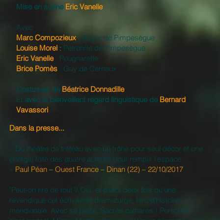
Mise en scène
Eric Vanelle
Avec
Marc Compozieux
: Roger de Pimpesègue
Louise Morel
:
Pétronille de Pimpesègue
Eric Vanelle
: Pougnarette
Brice Pomès
: Guy de Cernaux
Costumes de
Béatrice Donnadille
Et
avec le bienveillant regard linguistique de
Bernard
Vavassori
Dans la presse...
« Du théâtre de tréteau avec un trône pour seul décor et une
énergie folle des quatre acteurs pour remplir l’espace…
»
Paul Péan – Ouest France – Dinan (22) – 22/10/2017
"Peut-on rire de tout ? Oui, et plutôt deux fois qu’une,
revendique cet écrivain et dramaturge, féru d’histoire
méridionale. Avec sa pièce "Sacrés cathares ! Personne