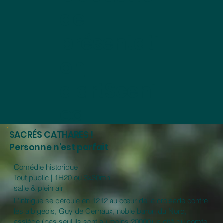
de
présentati
on
d'artSceni
ca
SACRÉS CATHARES !
Personne n'est parfait
Comédie historique
Tout public | 1H20 ou 3x30mn
salle & plein air
L'intrigue se déroule en 1212 au cœur de la croisade contre
les albigeois, Guy de Cernaux, noble baron du Nord,
assiège (pas seul ils sont au moins 20000) la cité du comte